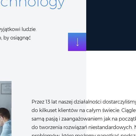
echnology
yjątkowi ludzie.
o, by osiągnąć
Przez 13 lat naszej działalności dostarczyli
do kilkuset klientów na całym świecie. Ciągl
samą pasją i zaangażowaniem jak na początk
do tworzenia rozwiązań niestandardowych. N
problemów, które możemy napotkać podcza