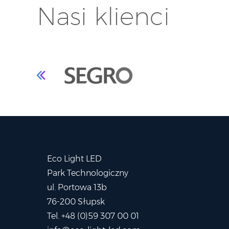
Nasi klienci
Eco Light LED
Park Technologiczny
ul. Portowa 13b
76-200 Słupsk
Tel. +48 (0)59 307 00 01